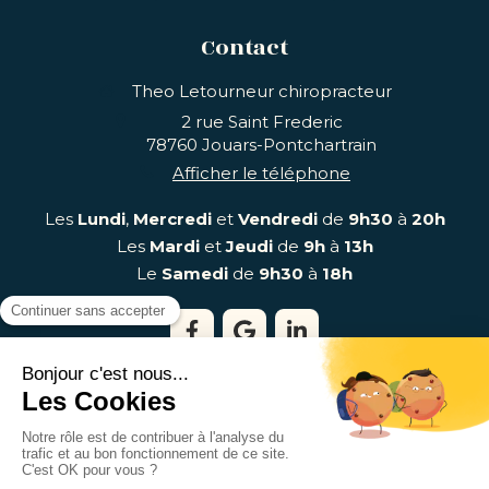
Contact
Theo Letourneur chiropracteur
2 rue Saint Frederic
78760
Jouars-Pontchartrain
Afficher le téléphone
Les
Lundi
,
Mercredi
et
Vendredi
de
9h30
à
20h
Les
Mardi
et
Jeudi
de
9h
à
13h
Le
Samedi
de
9h30
à
18h
©2018 Theo Letourneur - Chiropracteur Jouars-
Pontchartrain
Plan du site
Mentions légales