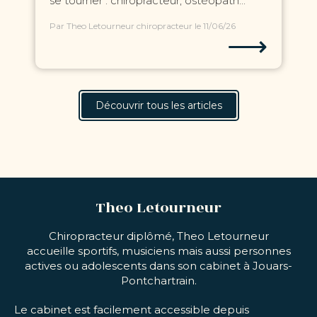
se tourner : chiropracteur, ostéopath...
Par Theo Letourneur chiropracteur
le 11/06/26
⟶
Découvrir tous les articles
Theo Letourneur
Chiropracteur diplômé, Theo Letourneur
accueille sportifs, musiciens mais aussi personnes
actives ou adolescents dans son cabinet à Jouars-
Pontchartrain.
Le cabinet est facilement accessible depuis