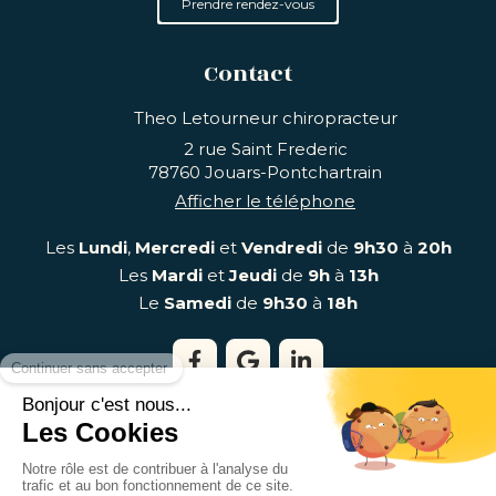
Prendre rendez-vous
Contact
Theo Letourneur chiropracteur
2 rue Saint Frederic
78760
Jouars-Pontchartrain
Afficher le téléphone
Les
Lundi
,
Mercredi
et
Vendredi
de
9h30
à
20h
Les
Mardi
et
Jeudi
de
9h
à
13h
Le
Samedi
de
9h30
à
18h
©2018 Theo Letourneur - Chiropracteur Jouars-
Pontchartrain
Plan du site